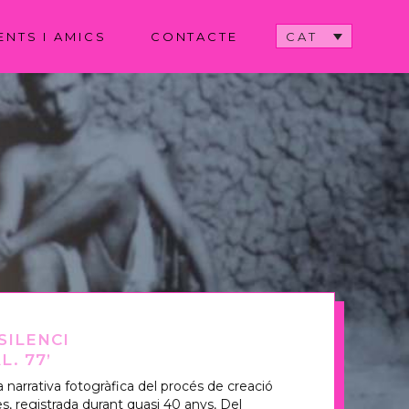
CAT
ENTS I AMICS
CONTACTE
I
SILENCI
. 77’
arrativa fotogràfica del procés de creació
es, registrada durant quasi 40 anys, Del